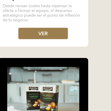
Desde revisar costes hasta repensar la
oferta o formar al equipo, el descanso
estratégico puede ser el punto de inflexión
de tu negocio.
VER