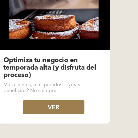
Optimiza tu negocio en
temporada alta (y disfruta del
proceso)
Más clientes, más pedidos… ¿más
beneficios? No siempre.
VER