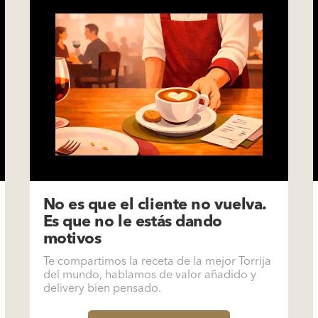
No es que el cliente no vuelva.
Es que no le estás dando
motivos
Te compartimos la receta de la mejor Torrija
del mundo, hablamos de valor añadido y
delivery bien pensado.