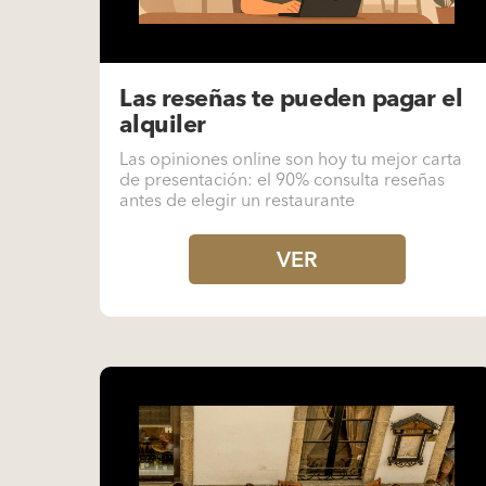
Las reseñas te pueden pagar el
alquiler
Las opiniones online son hoy tu mejor carta
de presentación: el 90% consulta reseñas
antes de elegir un restaurante
VER