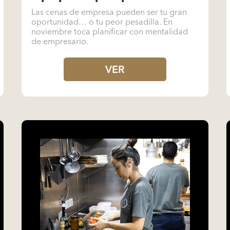
Las cenas de empresa pueden ser tu gran
oportunidad… o tu peor pesadilla. En
noviembre toca planificar con mentalidad
de empresario.
VER