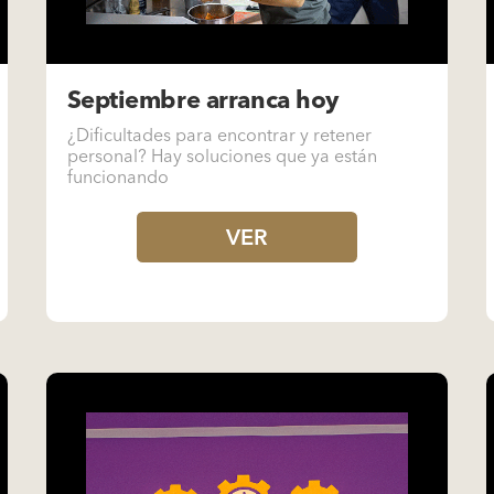
Septiembre arranca hoy
¿Dificultades para encontrar y retener
personal? Hay soluciones que ya están
funcionando
VER