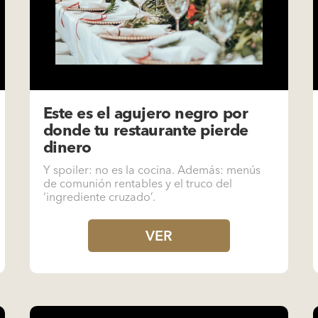
Este es el agujero negro por
donde tu restaurante pierde
dinero
Y spoiler: no es la cocina. Además: menús
de comunión rentables y el truco del
‘ingrediente cruzado’.
VER