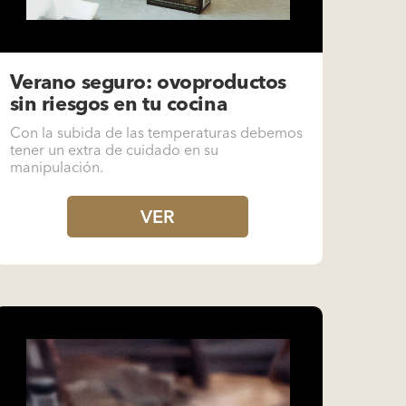
Verano seguro: ovoproductos
sin riesgos en tu cocina
Con la subida de las temperaturas debemos
tener un extra de cuidado en su
manipulación.
VER