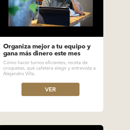
Organiza mejor a tu equipo y
gana más dinero este mes
Cómo hacer turnos eficientes, receta de
croquetas, qué cafetera elegir y entrevista a
Alejandro Villa.
VER