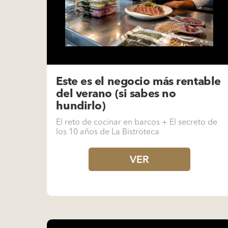
Este es el negocio más rentable
del verano (si sabes no
hundirlo)
El reto de cocinar en barcos + El secreto de
los 10 años de La Bistroteca
VER