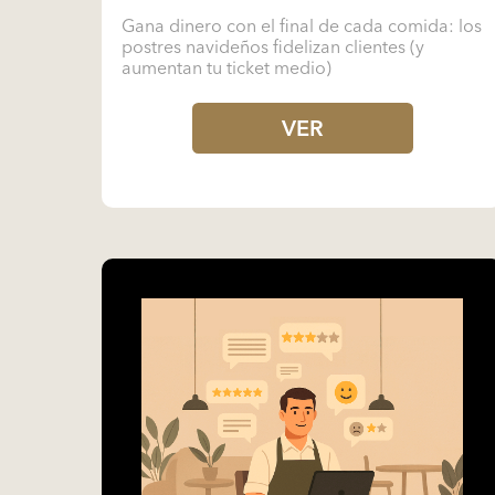
Gana dinero con el final de cada comida: los
postres navideños fidelizan clientes (y
aumentan tu ticket medio)
VER