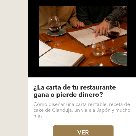
¿La carta de tu restaurante
gana o pierde dinero?
Cómo diseñar una carta rentable, receta de
cake de Gianduja, un viaje a Japón y mucho
más.
VER