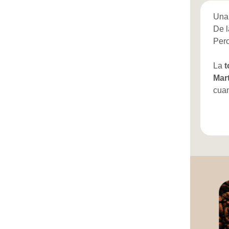
Una 
De 
Pero
La
t
Mar
cuan