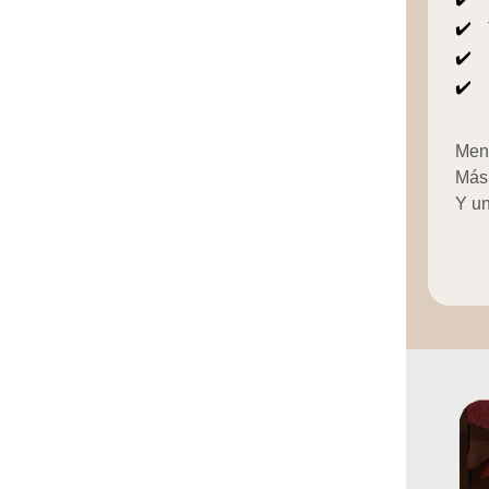
✔️
✔️
✔️
Men
Más 
Y un