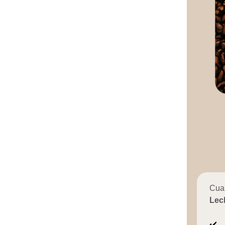
Cuan
Lec
✔️