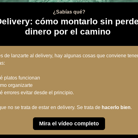
¿Sabías qué?
elivery: cómo montarlo sin perde
dinero por el camino
s de lanzarte al delivery, hay algunas cosas que conviene tene
ras:
 platos funcionan
o organizarte
 errores evitar desde el principio.
ue no se trata de estar en delivery. Se trata de
hacerlo bien
.
Mira el vídeo completo