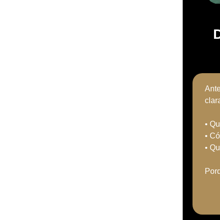
D
Ante
cla
•
Qué
•
Cóm
•
Qué
Porq