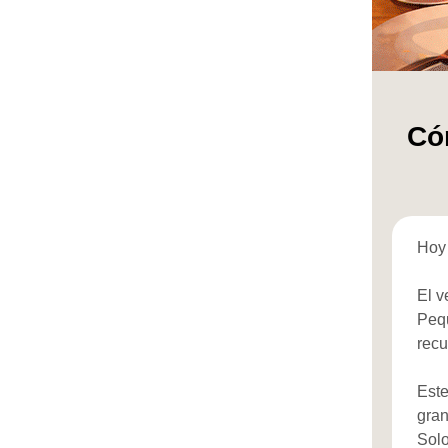
Cóm
Hoy 
El v
Pequ
rec
Est
gran
Sol