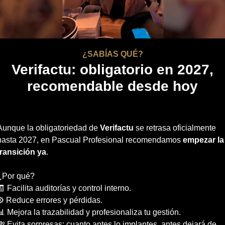
¿SABÍAS QUÉ?
Verifactu: obligatorio en 2027,
recomendable desde hoy
Aunque la obligatoriedad de
Verifactu
se retrasa oficialmente
hasta 2027, en Pascual Profesional recomendamos
empezar la
transición ya
.
¿Por qué?
🧾 Facilita auditorías y control interno.
⚙️ Reduce errores y pérdidas.
📊 Mejora la trazabilidad y profesionaliza tu gestión.
💸 Evita sorpresas: cuanto antes lo implantes, antes dejará de