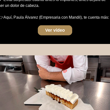
ser un dolor de cabeza.
👉Aquí, Paula Álvarez (Empresaria con Mandil), te cuenta más:
Ver vídeo