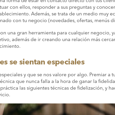
una forma de estar en contacto directo con tus clien
ctuar con ellos, responder a sus preguntas y conocer
establecimiento. Además, se trata de un medio muy e
ado con tu negocio (novedades, ofertas, menús diar
 son una gran herramienta para cualquier negocio, ya
etivo, además de ir creando una relación más cerca
ecimiento.
es se sientan especiales
speciales y que se nos valore por algo. Premiar a tus
écnica que nunca falla a la hora de ganar la fidelidad
ctica las siguientes técnicas de fidelización, y hac
vicio.