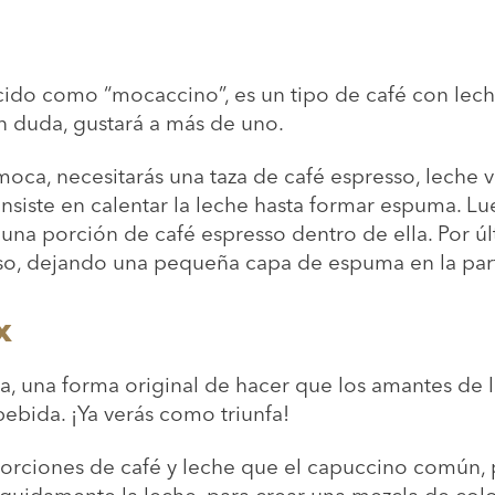
ido como “mocaccino”, es un tipo de café con lech
in duda, gustará a más de uno.
oca, necesitarás una taza de café espresso, leche 
nsiste en calentar la leche hasta formar espuma. Lu
 una porción de café espresso dentro de ella. Por úl
vaso, dejando una pequeña capa de espuma en la part
x
da, una forma original de hacer que los amantes de 
ebida. ¡Ya verás como triunfa!
orciones de café y leche que el capuccino común, 
seguidamente la leche, para crear una mezcla de col