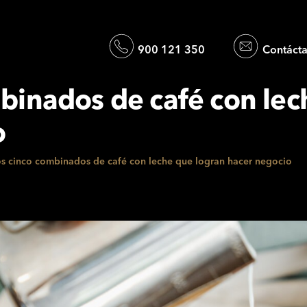
900 121 350
Contáct
binados de café con lec
o
s cinco combinados de café con leche que logran hacer negocio