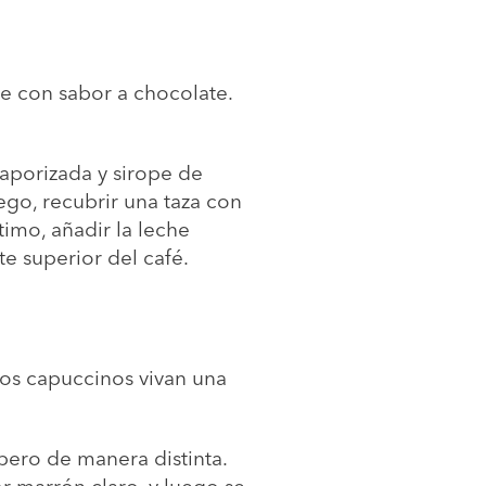
e con sabor a chocolate.
vaporizada y sirope de
ego, recubrir una taza con
timo, añadir la leche
e superior del café.
los capuccinos vivan una
pero de manera distinta.
or marrón claro, y luego se