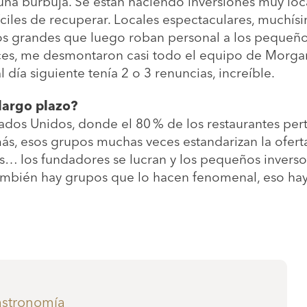
una burbuja. Se están haciendo inversiones muy loc
fíciles de recuperar. Locales espectaculares, muchí
os grandes que luego roban personal a los pequeños
es, me desmontaron casi todo el equipo de Morgana
l día siguiente tenía 2 o 3 renuncias, increíble.
largo plazo?
os Unidos, donde el 80 % de los restaurantes per
, esos grupos muchas veces estandarizan la ofert
s… los fundadores se lucran y los pequeños inverso
ambién hay grupos que lo hacen fenomenal, eso hay
gastronomía