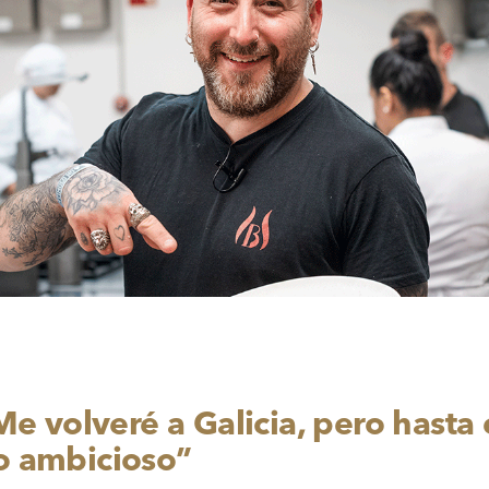
“Me volveré a Galicia, pero hast
o ambicioso”