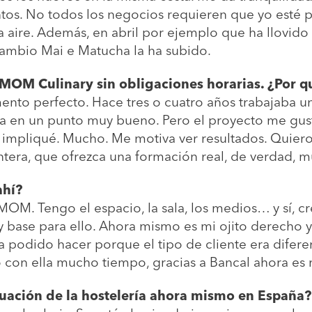
tintos. No todos los negocios requieren que yo esté p
da aire. Además, en abril por ejemplo que ha llovi
 cambio Mai e Matucha la ha subido.
 MOM Culinary sin obligaciones horarias. ¿Por q
nto perfecto. Hace tres o cuatro años trabajaba un
aba en un punto muy bueno. Pero el proyecto me gus
e impliqué. Mucho. Me motiva ver resultados. Quie
ntera, que ofrezca una formación real, de verdad, m
ahí?
 MOM. Tengo el espacio, la sala, los medios… y sí, 
ay base para ello. Ahora mismo es mi ojito derecho
podido hacer porque el tipo de cliente era diferen
 con ella mucho tiempo, gracias a Bancal ahora es 
tuación de la hostelería ahora mismo en España?