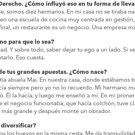
erecho. ¿Cómo influyó eso en tu forma de lleva
e, somos diez hermanos. En mi casa no se tiraba n
é en una escuela de cocina muy centrada en gestió
final, un restaurante es un negocio. Una empresa má
no para que lo sea?
d. Y sobre todo, saber dejar tu ego a un lado. Si v
ptarlo. Eso cuesta.
de tus grandes apuestas. ¿Cómo nace?
i tía abuela Mai. En nuestra casa, donde estábamos
acía siempre pero yo no lo recuerdo. Mi hermano ma
tó. Él la hacía, y luego me enseñó a mí. En mi prim
e el negocio funcionaba, que hacía colchón, tuve cl
l más grande y después monté un obrador.
diversificar?
s los huevos en la misma cesta. Me da tranquilida