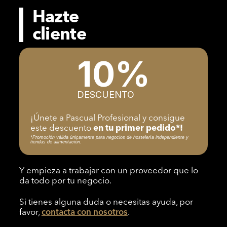
Hazte
cliente
10%
DESCUENTO
¡Únete a Pascual Profesional y consigue
este descuento
en tu primer pedido*!
*Promoción válida únicamente para negocios de hostelería independiente y
tiendas de alimentación.
Y empieza a trabajar con un proveedor que lo
da todo por tu negocio.
Si tienes alguna duda o necesitas ayuda, por
favor,
contacta con nosotros
.