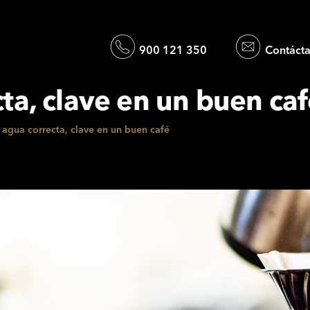
900 121 350
Contáct
cta, clave en un buen ca
 agua correcta, clave en un buen café