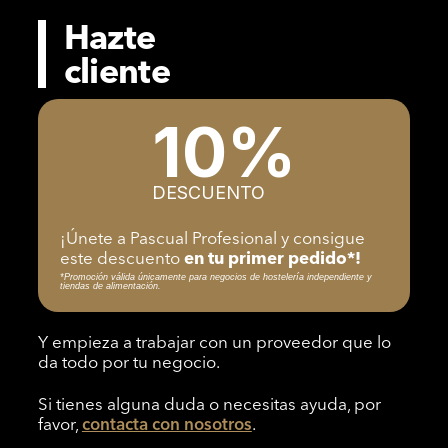
Hazte
cliente
10%
DESCUENTO
¡Únete a Pascual Profesional y consigue
este descuento
en tu primer pedido*!
*Promoción válida únicamente para negocios de hostelería independiente y
tiendas de alimentación.
Y empieza a trabajar con un proveedor que lo
da todo por tu negocio.
Si tienes alguna duda o necesitas ayuda, por
favor,
contacta con nosotros
.