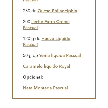
250 de
Queso Philadelphia
200
Leche Extra Creme
Pascual
120 g de
Huevo Líquido
Pascual
50 g de
Yema líquida Pascual
Caramelo líquido Royal
Opcional:
Nata Montada Pascual