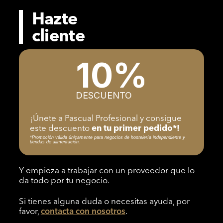
Hazte
cliente
10%
DESCUENTO
¡Únete a Pascual Profesional y consigue
este descuento
en tu primer pedido*!
*Promoción válida únicamente para negocios de hostelería independiente y
tiendas de alimentación.
Y empieza a trabajar con un proveedor que lo
da todo por tu negocio.
Si tienes alguna duda o necesitas ayuda, por
favor,
contacta con nosotros
.