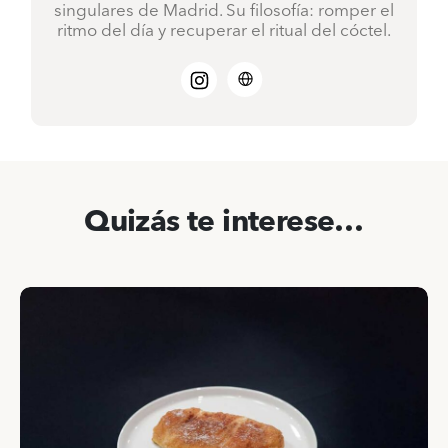
singulares de Madrid.
Su filosofía:
romper el
ritmo del día y recuperar el ritual del cóctel
.
Quizás te interese…